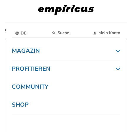
Startseite
Magazin
Suche
Mein Konto
DE
MAGAZIN
PROFITIEREN
COMMUNITY
SHOP