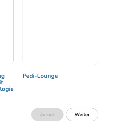
ng
Pedi-Lounge
it
logie
Zurück
Weiter