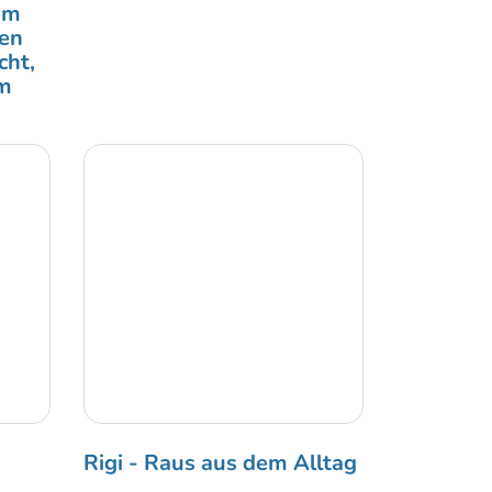
em
den
cht,
im
Rigi - Raus aus dem Alltag