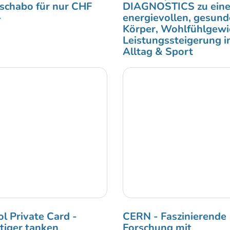
chabo für nur CHF
DIAGNOSTICS zu ein
-
energievollen, gesun
Körper, Wohlfühlgewi
Leistungssteigerung 
Alltag & Sport
ol Private Card -
CERN - Faszinierende
tiger tanken
Forschung mit