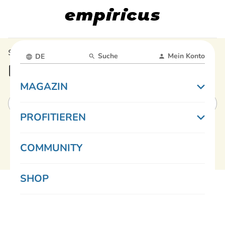
Startseite
Profitieren
Genuss
Suche
Mein Konto
DE
Profitierangebot Genuss
MAGAZIN
Kategorien auswählen
PROFITIEREN
COMMUNITY
SHOP