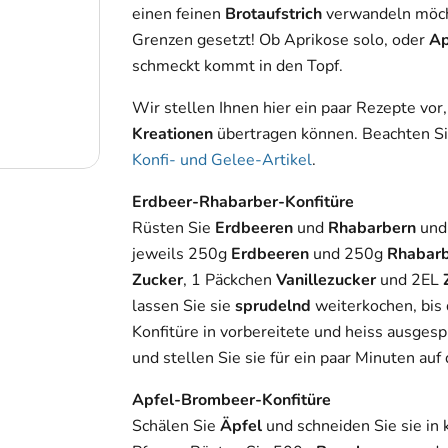
einen feinen
Brotaufstrich
verwandeln möcht
Grenzen gesetzt! Ob Aprikose solo, oder
Ap
schmeckt kommt in den Topf.
Wir stellen Ihnen hier ein paar Rezepte vor,
Kreationen
übertragen können. Beachten Sie
Konfi- und Gelee-Artikel
.
Erdbeer-Rhabarber-Konfitüre
Rüsten Sie
Erdbeeren
und
Rhabarbern
und
jeweils 250g
Erdbeeren
und 250g
Rhabar
Zucker
, 1 Päckchen
Vanillezucker
und 2EL
lassen Sie sie
sprudelnd
weiterkochen, bis
Konfitüre in vorbereitete und heiss ausges
und stellen Sie sie für ein paar Minuten auf
Apfel-Brombeer-Konfitüre
Schälen Sie
Äpfel
und schneiden Sie sie in