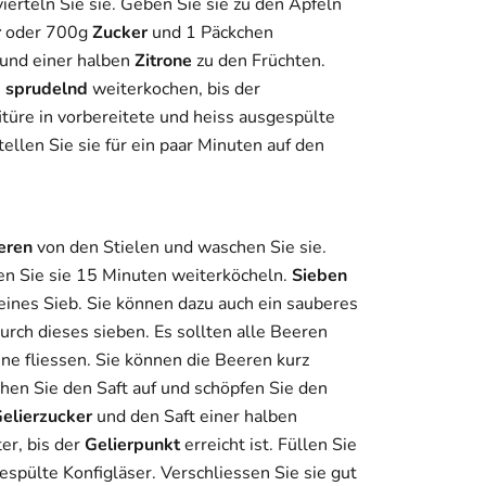
vierteln Sie sie. Geben Sie sie zu den Äpfeln
r
oder 700g
Zucker
und 1 Päckchen
und einer halben
Zitrone
zu den Früchten.
e
sprudelnd
weiterkochen, bis der
nfitüre in vorbereitete und heiss ausgespülte
tellen Sie sie für ein paar Minuten auf den
eren
von den Stielen und waschen Sie sie.
en Sie sie 15 Minuten weiterköcheln.
Sieben
feines Sieb. Sie können dazu auch ein sauberes
urch dieses sieben. Es sollten alle Beeren
nne fliessen. Sie können die Beeren kurz
chen Sie den Saft auf und schöpfen Sie den
elierzucker
und den Saft einer halben
er, bis der
Gelierpunkt
erreicht ist. Füllen Sie
espülte Konfigläser. Verschliessen Sie sie gut