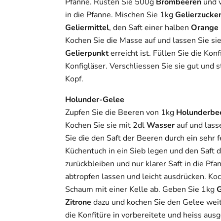
Pfanne. Rüsten Sie 500g
Brombeeren
und 
in die Pfanne. Mischen Sie 1kg
Gelierzucke
Geliermittel
, den Saft einer halben
Orange
Kochen Sie die Masse auf und lassen Sie si
Gelierpunkt
erreicht ist. Füllen Sie die Ko
Konfigläser. Verschliessen Sie sie gut und s
Kopf.
Holunder-Gelee
Zupfen Sie die Beeren von 1kg
Holunderbe
Kochen Sie sie mit 2dl
Wasser
auf und lass
Sie die den Saft der Beeren durch ein sehr 
Küchentuch in ein Sieb legen und den Saft d
zurückbleiben und nur klarer Saft in die Pfa
abtropfen lassen und leicht ausdrücken. Ko
Schaum mit einer Kelle ab. Geben Sie 1kg
G
Zitrone
dazu und kochen Sie den Gelee weit
die Konfitüre in vorbereitete und heiss ausg