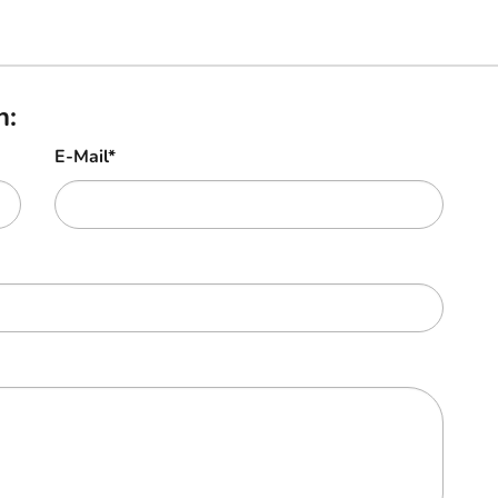
n:
E-Mail
*