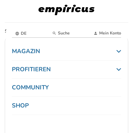
Startseite
Magazin
Suche
Mein Konto
DE
MAGAZIN
PROFITIEREN
COMMUNITY
SHOP