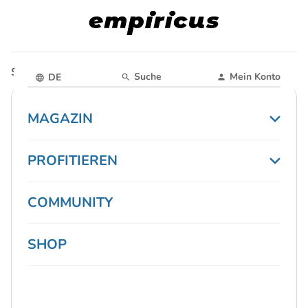
Startseite
Magazin
Essen und Kochen
Suche
Mein Konto
DE
MAGAZIN
PROFITIEREN
COMMUNITY
SHOP