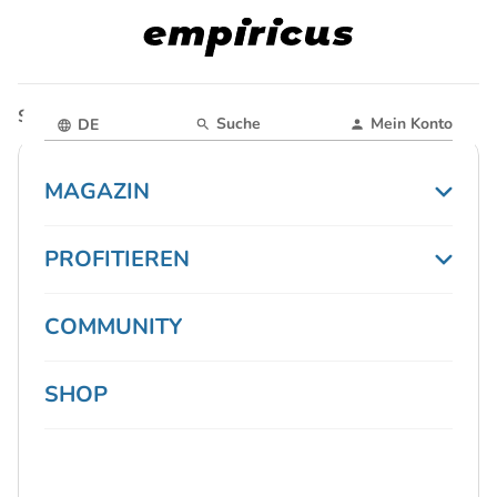
Startseite
Magazin
Partnerschaft
Suche
Mein Konto
DE
MAGAZIN
PROFITIEREN
COMMUNITY
SHOP